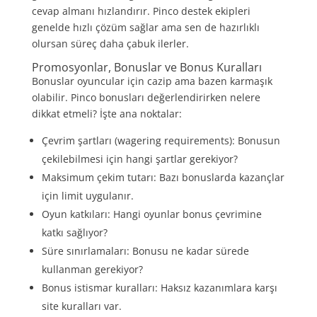
cevap almanı hızlandırır. Pinco destek ekipleri
genelde hızlı çözüm sağlar ama sen de hazırlıklı
olursan süreç daha çabuk ilerler.
Promosyonlar, Bonuslar ve Bonus Kuralları
Bonuslar oyuncular için cazip ama bazen karmaşık
olabilir. Pinco bonusları değerlendirirken nelere
dikkat etmeli? İşte ana noktalar:
Çevrim şartları (wagering requirements): Bonusun
çekilebilmesi için hangi şartlar gerekiyor?
Maksimum çekim tutarı: Bazı bonuslarda kazançlar
için limit uygulanır.
Oyun katkıları: Hangi oyunlar bonus çevrimine
katkı sağlıyor?
Süre sınırlamaları: Bonusu ne kadar sürede
kullanman gerekiyor?
Bonus istismar kuralları: Haksız kazanımlara karşı
site kuralları var.