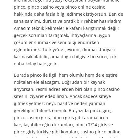
pinco, pinco casino veya pinco online casino
hakkında daha fazla bilgi edinmek istiyorsun. Ben de
sana samimi, dürüst ve pratik bir rehber hazırladım.
Amacım teknik kelimelerle kafanı karıştırmak değil;
gerçek sorunları tartışmak, ihtiyaçlarına uygun
çözümler sunmak ve seni bilgilendirirken
eğlendirmek. Türkiye’de çevrimiçi kumar dünyası
karmaşık olabilir, ama doğru bilgiyle bu süreç çok
daha kolay hale gelir.
Burada pinco ile ilgili hem olumlu hem de eleştirel
noktaları ele alacağım. Doğrudan bir kaynak
arıyorsan, resmi adreslerden biri olan
pinco casino
sitesini ziyaret edebilirsin. Ancak sadece siteye
gitmek yetmez; neyi, nasıl ve neden yapman
gerektiğini bilmek önemli. Bu yazıda pinco giriş,
pinco casino giriş, pinco giris gibi aramalarda
karşılaşabileceğin durumları, pinco 7/24 giriş ve
pinco giriş türkiye gibi konuları, casino pinco online