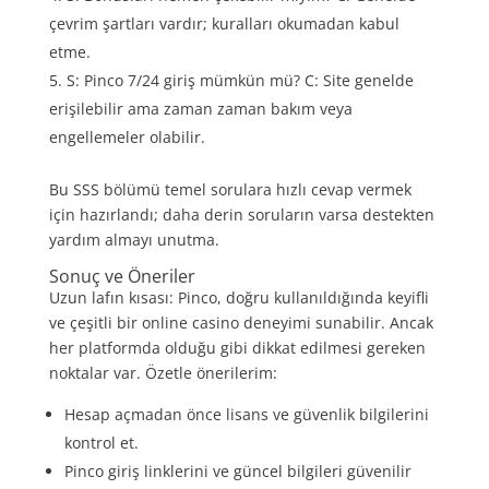
çevrim şartları vardır; kuralları okumadan kabul
etme.
S: Pinco 7/24 giriş mümkün mü? C: Site genelde
erişilebilir ama zaman zaman bakım veya
engellemeler olabilir.
Bu SSS bölümü temel sorulara hızlı cevap vermek
için hazırlandı; daha derin soruların varsa destekten
yardım almayı unutma.
Sonuç ve Öneriler
Uzun lafın kısası: Pinco, doğru kullanıldığında keyifli
ve çeşitli bir online casino deneyimi sunabilir. Ancak
her platformda olduğu gibi dikkat edilmesi gereken
noktalar var. Özetle önerilerim:
Hesap açmadan önce lisans ve güvenlik bilgilerini
kontrol et.
Pinco giriş linklerini ve güncel bilgileri güvenilir