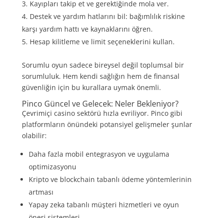
Kayıpları takip et ve gerektiğinde mola ver.
Destek ve yardım hatlarını bil: bağımlılık riskine
karşı yardım hattı ve kaynaklarını öğren.
Hesap kilitleme ve limit seçeneklerini kullan.
Sorumlu oyun sadece bireysel değil toplumsal bir
sorumluluk. Hem kendi sağlığın hem de finansal
güvenliğin için bu kurallara uymak önemli.
Pinco Güncel ve Gelecek: Neler Bekleniyor?
Çevrimiçi casino sektörü hızla evriliyor. Pinco gibi
platformların önündeki potansiyel gelişmeler şunlar
olabilir:
Daha fazla mobil entegrasyon ve uygulama
optimizasyonu
Kripto ve blockchain tabanlı ödeme yöntemlerinin
artması
Yapay zeka tabanlı müşteri hizmetleri ve oyun
öneri sistemleri