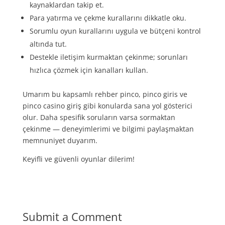
kaynaklardan takip et.
Para yatırma ve çekme kurallarını dikkatle oku.
Sorumlu oyun kurallarını uygula ve bütçeni kontrol
altında tut.
Destekle iletişim kurmaktan çekinme; sorunları
hızlıca çözmek için kanalları kullan.
Umarım bu kapsamlı rehber pinco, pinco giris ve
pinco casino giriş gibi konularda sana yol gösterici
olur. Daha spesifik soruların varsa sormaktan
çekinme — deneyimlerimi ve bilgimi paylaşmaktan
memnuniyet duyarım.
Keyifli ve güvenli oyunlar dilerim!
Submit a Comment