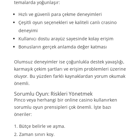
temalarda yoğunlaşır:
Hızlı ve güvenli para çekme deneyimleri
Çeşitli oyun seçenekleri ve kaliteli canlı crasino
deneyimi
Kullanıcı dostu arayüz sayesinde kolay erişim
Bonusların gerçek anlamda değer katması
Olumsuz deneyimler ise çoğunlukla destek yavaşlığı,
karmaşık çekim şartları ve erişim problemleri üzerine
oluyor. Bu yüzden farklı kaynaklardan yorum okumak
önemli.
Sorumlu Oyun: Riskleri Yönetmek
Pinco veya herhangi bir online casino kullanırken
sorumlu oyun prensipleri çok önemli. İşte bazı
öneriler:
Bütçe belirle ve aşma.
Zaman sınırı koy.