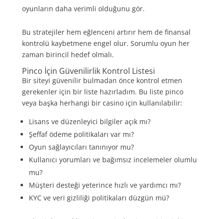
oyunların daha verimli olduğunu gör.
Bu stratejiler hem eğlenceni artırır hem de finansal
kontrolü kaybetmene engel olur. Sorumlu oyun her
zaman birincil hedef olmalı.
Pinco İçin Güvenilirlik Kontrol Listesi
Bir siteyi güvenilir bulmadan önce kontrol etmen
gerekenler için bir liste hazırladım. Bu liste pinco
veya başka herhangi bir casino için kullanılabilir:
Lisans ve düzenleyici bilgiler açık mı?
Şeffaf ödeme politikaları var mı?
Oyun sağlayıcıları tanınıyor mu?
Kullanıcı yorumları ve bağımsız incelemeler olumlu
mu?
Müşteri desteği yeterince hızlı ve yardımcı mı?
KYC ve veri gizliliği politikaları düzgün mü?