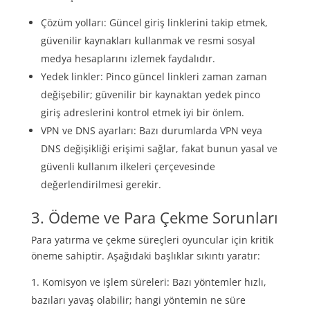
Çözüm yolları: Güncel giriş linklerini takip etmek,
güvenilir kaynakları kullanmak ve resmi sosyal
medya hesaplarını izlemek faydalıdır.
Yedek linkler: Pinco güncel linkleri zaman zaman
değişebilir; güvenilir bir kaynaktan yedek pinco
giriş adreslerini kontrol etmek iyi bir önlem.
VPN ve DNS ayarları: Bazı durumlarda VPN veya
DNS değişikliği erişimi sağlar, fakat bunun yasal ve
güvenli kullanım ilkeleri çerçevesinde
değerlendirilmesi gerekir.
3. Ödeme ve Para Çekme Sorunları
Para yatırma ve çekme süreçleri oyuncular için kritik
öneme sahiptir. Aşağıdaki başlıklar sıkıntı yaratır:
Komisyon ve işlem süreleri: Bazı yöntemler hızlı,
bazıları yavaş olabilir; hangi yöntemin ne süre