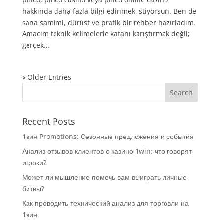
hakkında daha fazla bilgi edinmek istiyorsun. Ben de
sana samimi, dürüst ve pratik bir rehber hazırladım.
Amacım teknik kelimelerle kafanı karıştırmak değil;
gerçek...
« Older Entries
Recent Posts
1вин Promotions: Сезонные предложения и события
Анализ отзывов клиентов о казино 1win: что говорят
игроки?
Может ли мышление помочь вам выиграть личные
битвы?
Как проводить технический анализ для торговли на
1вин