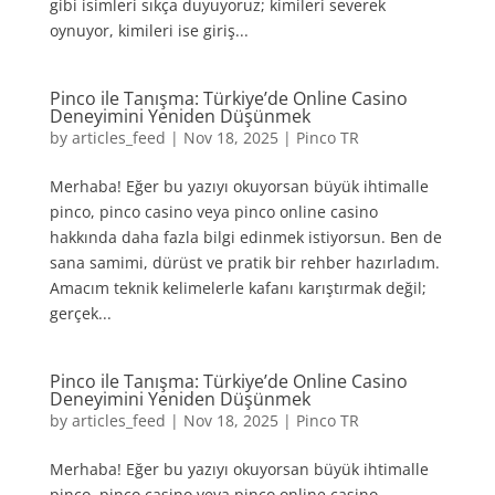
gibi isimleri sıkça duyuyoruz; kimileri severek
oynuyor, kimileri ise giriş...
Pinco ile Tanışma: Türkiye’de Online Casino
Deneyimini Yeniden Düşünmek
by
articles_feed
|
Nov 18, 2025
|
Pinco TR
Merhaba! Eğer bu yazıyı okuyorsan büyük ihtimalle
pinco, pinco casino veya pinco online casino
hakkında daha fazla bilgi edinmek istiyorsun. Ben de
sana samimi, dürüst ve pratik bir rehber hazırladım.
Amacım teknik kelimelerle kafanı karıştırmak değil;
gerçek...
Pinco ile Tanışma: Türkiye’de Online Casino
Deneyimini Yeniden Düşünmek
by
articles_feed
|
Nov 18, 2025
|
Pinco TR
Merhaba! Eğer bu yazıyı okuyorsan büyük ihtimalle
pinco, pinco casino veya pinco online casino