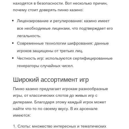
находятся в безопасности. Вот несколько причин,
почему стоит доверять пинко казино:
Лицензирование и регулирование: казино имеет
все необходимые лицензии, что подтверждает его
легальность.
Современные технологии шифрования: данные
игроков защищены от третьих лиц.
Честность игр: используются сертифицированные
генераторы случайных чисел.
Широкий ассортимент игр
Пинко казино предлагает игрокам разнообразные
игры, от классических слотов до живых игр с
дилерами. Благодаря этому каждый игрок может
найти что-то по своему вкусу. В их арсенале
имеются:
Слоты: множество интересных и тематических