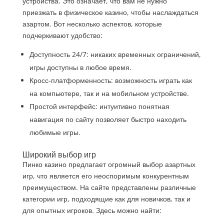
устройства. Это означает, что вам не нужно
приезжать в физическое казино, чтобы наслаждаться
азартом. Вот несколько аспектов, которые
подчеркивают удобство:
Доступность 24/7: никаких временных ограничений,
игры доступны в любое время.
Кросс-платформенность: возможность играть как
на компьютере, так и на мобильном устройстве.
Простой интерфейс: интуитивно понятная
навигация по сайту позволяет быстро находить
любимые игры.
Широкий выбор игр
Пинко казино предлагает огромный выбор азартных
игр, что является его неоспоримым конкурентным
преимуществом. На сайте представлены различные
категории игр, подходящие как для новичков, так и
для опытных игроков. Здесь можно найти: