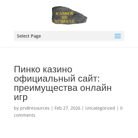
Select Page
Пинко казино
официальный сайт:
преимущества онлайн
игр
by
prv8resources
|
Feb 27, 2026
|
Uncategorized
|
0
comments