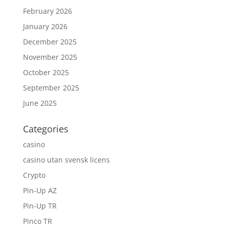
February 2026
January 2026
December 2025
November 2025
October 2025
September 2025
June 2025
Categories
casino
casino utan svensk licens
Crypto
Pin-Up AZ
Pin-Up TR
Pinco TR