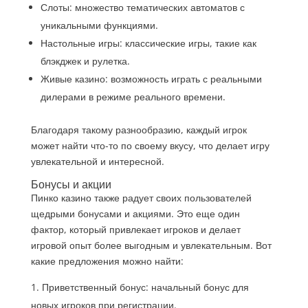
Слоты: множество тематических автоматов с
уникальными функциями.
Настольные игры: классические игры, такие как
блэкджек и рулетка.
Живые казино: возможность играть с реальными
дилерами в режиме реального времени.
Благодаря такому разнообразию, каждый игрок
может найти что-то по своему вкусу, что делает игру
увлекательной и интересной.
Бонусы и акции
Пинко казино также радует своих пользователей
щедрыми бонусами и акциями. Это еще один
фактор, который привлекает игроков и делает
игровой опыт более выгодным и увлекательным. Вот
какие предложения можно найти:
Приветственный бонус: начальный бонус для
новых игроков при регистрации.