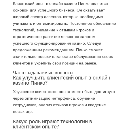
Клиентский опыт в онлайн казино Пинко является
основой для успешного бизнеса. Он охватывает
широкий спектр аспектов, которые необходимо
учитывать и оптимизировать. Постоянное обновление
технологий, внимание к отзывам игроков и
стратегическое развитие являются залогом
успешного функционирования казино. Следуя
предложенным рекомендациям, Пинко сможет
значительно повысить качество обслуживания своих
клиентов и укрепить свои позиции на рынке.
Часто задаваемые вопросы
Как улучшить клиентский опыт в онлайн
казино Пинко?
Улучшение клиентского опыта может быть достигнуто
через оптимизацию интерфейса, обучение
сотрудников, анализ отзывов игроков и введение
новых игр.
Какую роль играют технологии в
клиентском опыте?