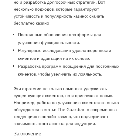
но и разработка долгосрочных стратегий. Вот
несколько подходов, которые гарантируют
устойчивость и популярность казино:
скачать
бесплатно казино
Постоянные обновления платформы для
улучшения функциональности.
Регулярные исследования удовлетворенности
клиентов и адаптация на их основе.
Разработка программ поощрения для постоянных
клиентов, чтобы увеличить их лояльность.
Эти стратегии не только помогают удерживать
существующих клиентов, но и привлекают новых.
Например, работа по улучшению клиентского опыта
обсуждается в
статье The Guardian о современных
тенденциях в онлайн-казино
, что подчеркивает
значимость этого аспекта для индустрии.
Заключение