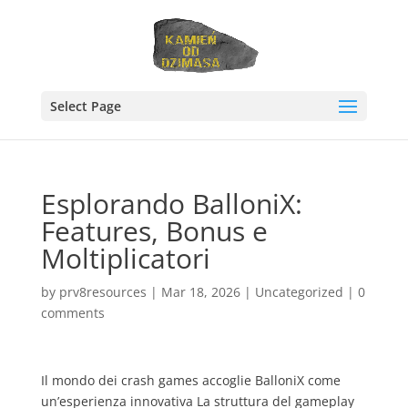
Select Page
Esplorando BalloniX:
Features, Bonus e
Moltiplicatori
by
prv8resources
|
Mar 18, 2026
|
Uncategorized
|
0
comments
Il mondo dei crash games accoglie BalloniX come
un’esperienza innovativa La struttura del gameplay