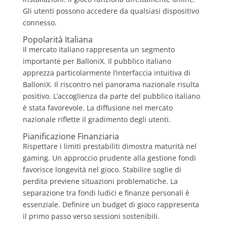
Gli utenti possono accedere da qualsiasi dispositivo
connesso.
Popolarità Italiana
Il mercato italiano rappresenta un segmento
importante per BalloniX. Il pubblico italiano
apprezza particolarmente l’interfaccia intuitiva di
BalloniX. Il riscontro nel panorama nazionale risulta
positivo. L’accoglienza da parte del pubblico italiano
è stata favorevole. La diffusione nel mercato
nazionale riflette il gradimento degli utenti.
Pianificazione Finanziaria
Rispettare i limiti prestabiliti dimostra maturità nel
gaming. Un approccio prudente alla gestione fondi
favorisce longevità nel gioco. Stabilire soglie di
perdita previene situazioni problematiche. La
separazione tra fondi ludici e finanze personali è
essenziale. Definire un budget di gioco rappresenta
il primo passo verso sessioni sostenibili.