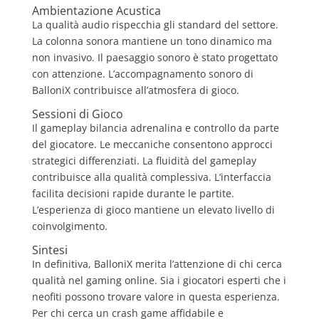
Ambientazione Acustica
La qualità audio rispecchia gli standard del settore.
La colonna sonora mantiene un tono dinamico ma
non invasivo. Il paesaggio sonoro è stato progettato
con attenzione. L’accompagnamento sonoro di
BalloniX contribuisce all’atmosfera di gioco.
Sessioni di Gioco
Il gameplay bilancia adrenalina e controllo da parte
del giocatore. Le meccaniche consentono approcci
strategici differenziati. La fluidità del gameplay
contribuisce alla qualità complessiva. L’interfaccia
facilita decisioni rapide durante le partite.
L’esperienza di gioco mantiene un elevato livello di
coinvolgimento.
Sintesi
In definitiva, BalloniX merita l’attenzione di chi cerca
qualità nel gaming online. Sia i giocatori esperti che i
neofiti possono trovare valore in questa esperienza.
Per chi cerca un crash game affidabile e