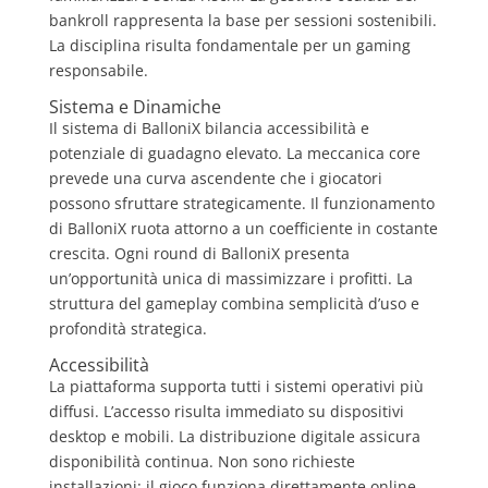
bankroll rappresenta la base per sessioni sostenibili.
La disciplina risulta fondamentale per un gaming
responsabile.
Sistema e Dinamiche
Il sistema di BalloniX bilancia accessibilità e
potenziale di guadagno elevato. La meccanica core
prevede una curva ascendente che i giocatori
possono sfruttare strategicamente. Il funzionamento
di BalloniX ruota attorno a un coefficiente in costante
crescita. Ogni round di BalloniX presenta
un’opportunità unica di massimizzare i profitti. La
struttura del gameplay combina semplicità d’uso e
profondità strategica.
Accessibilità
La piattaforma supporta tutti i sistemi operativi più
diffusi. L’accesso risulta immediato su dispositivi
desktop e mobili. La distribuzione digitale assicura
disponibilità continua. Non sono richieste
installazioni: il gioco funziona direttamente online.