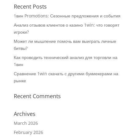
Recent Posts
1вин Promotions: Сезонные предложения и события
Анализ отзывов клиентов о казино 1win: что говорят
игроки?
Может ли мышление помочь вам выиграть личные
битвы?
Как проводить технический анализ для торговли на
1вин
Сравнение 1win скачать с другими букмекерами на
рынке
Recent Comments
Archives
March 2026
February 2026