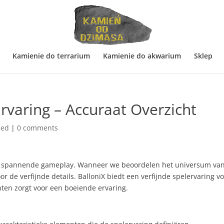
Kamienie do terrarium
Kamienie do akwarium
Sklep
rvaring – Accuraat Overzicht
zed
|
0 comments
t spannende gameplay. Wanneer we beoordelen het universum va
or de verfijnde details.
BalloniX
biedt een verfijnde spelervaring v
en zorgt voor een boeiende ervaring.