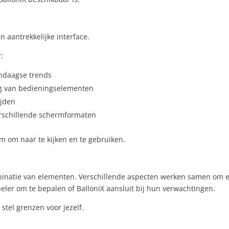
n aantrekkelijke interface.
:
endaagse trends
ing van bedieningselementen
ijden
erschillende schermformaten
m om naar te kijken en te gebruiken.
mbinatie van elementen. Verschillende aspecten werken samen om 
peler om te bepalen of BalloniX aansluit bij hun verwachtingen.
stel grenzen voor jezelf.