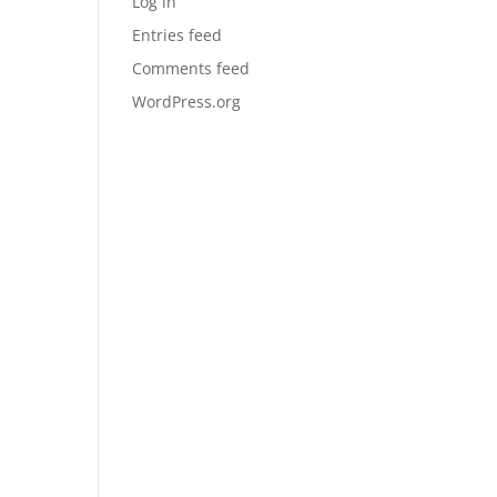
Log in
Entries feed
Comments feed
WordPress.org