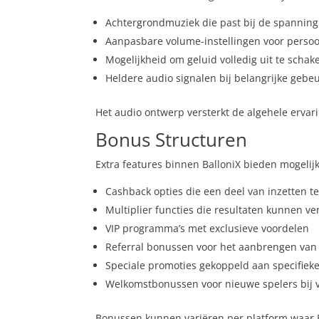
Achtergrondmuziek die past bij de spanning
Aanpasbare volume-instellingen voor persoo
Mogelijkheid om geluid volledig uit te scha
Heldere audio signalen bij belangrijke gebe
Het audio ontwerp versterkt de algehele ervar
Bonus Structuren
Extra features binnen BalloniX bieden mogelij
Cashback opties die een deel van inzetten t
Multiplier functies die resultaten kunnen ve
VIP programma’s met exclusieve voordelen
Referral bonussen voor het aanbrengen van
Speciale promoties gekoppeld aan specifie
Welkomstbonussen voor nieuwe spelers bij v
Bonussen kunnen variëren per platform waar B