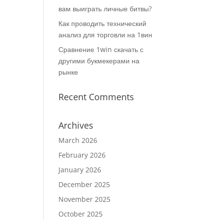
вам выиграть личные битвы?
Как проводить технический
анализ для торговли на 1вин
Сравнение 1win скачать с
другими букмекерами на
рынке
Recent Comments
Archives
March 2026
February 2026
January 2026
December 2025
November 2025
October 2025