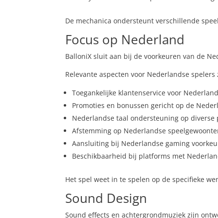
De mechanica ondersteunt verschillende speels
Focus op Nederland
BalloniX sluit aan bij de voorkeuren van de N
Relevante aspecten voor Nederlandse spelers z
Toegankelijke klantenservice voor Nederland
Promoties en bonussen gericht op de Neder
Nederlandse taal ondersteuning op diverse 
Afstemming op Nederlandse speelgewoonte
Aansluiting bij Nederlandse gaming voorke
Beschikbaarheid bij platforms met Nederland
Het spel weet in te spelen op de specifieke 
Sound Design
Sound effects en achtergrondmuziek zijn ontw