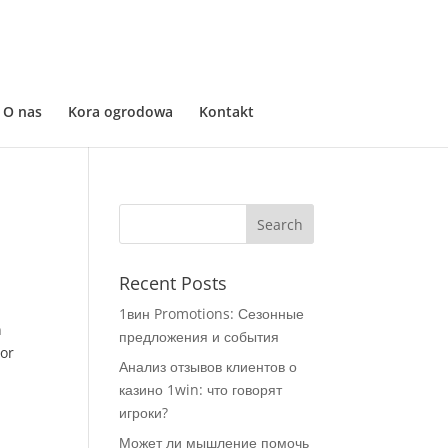
O nas
Kora ogrodowa
Kontakt
Recent Posts
1вин Promotions: Сезонные
n
предложения и события
oor
Анализ отзывов клиентов о
казино 1win: что говорят
игроки?
Может ли мышление помочь