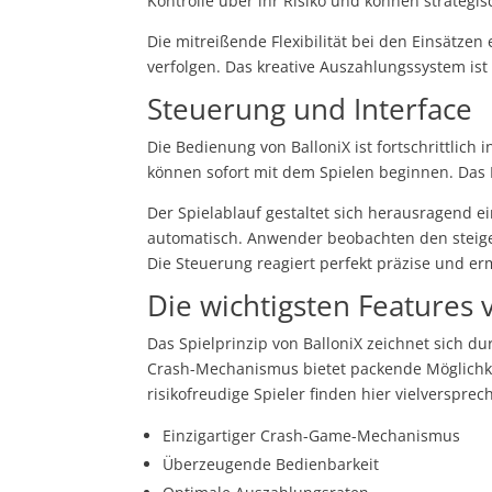
Kontrolle über ihr Risiko und können strategis
Die mitreißende Flexibilität bei den Einsätzen
verfolgen. Das kreative Auszahlungssystem ist
Steuerung und Interface
Die Bedienung von BalloniX ist fortschrittlich 
können sofort mit dem Spielen beginnen. Das Int
Der Spielablauf gestaltet sich herausragend e
automatisch. Anwender beobachten den steige
Die Steuerung reagiert perfekt präzise und erm
Die wichtigsten Features 
Das Spielprinzip von BalloniX zeichnet sich dur
Crash-Mechanismus bietet packende Möglichkeit
risikofreudige Spieler finden hier vielverspre
Einzigartiger Crash-Game-Mechanismus
Überzeugende Bedienbarkeit