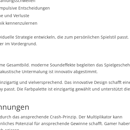
zahlungsschwellen
 impulsive Entscheidungen
ne und Verluste
anik kennenzulernen
iduelle Strategie entwickeln, die zum persönlichen Spielstil passt.
mer im Vordergrund.
same Gesamtbild. moderne Soundeffekte begleiten das Spielgesche
 akustische Untermalung ist innovativ abgestimmt.
einzigartig und vielversprechend. Das innovative Design schafft ein
passt. Die Farbpalette ist einzigartig gewählt und unterstützt di
ohnungen
 durch das ansprechende Crash-Prinzip. Der Multiplikator kann
liches Potenzial für ansprechende Gewinne schafft. Gamer haben