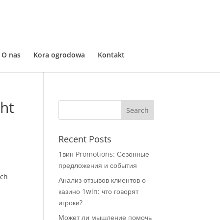
O nas
Kora ogrodowa
Kontakt
cht
Recent Posts
1вин Promotions: Сезонные
предложения и события
rch
Анализ отзывов клиентов о
казино 1win: что говорят
игроки?
Может ли мышление помочь