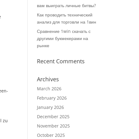
вам выиграть личные битвы?
r
Как проводить технический
e
анализ для торговли на 1вин
Сравнение 1win скачать с
другими букмекерами на
рынке
Recent Comments
n
Archives
March 2026
een-
February 2026
January 2026
December 2025
l zu
November 2025
October 2025