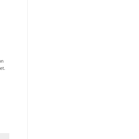
on
et.