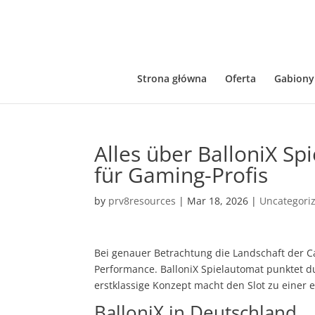
Strona główna
Oferta
Gabiony
Alles über BalloniX Sp
für Gaming-Profis
by
prv8resources
|
Mar 18, 2026
|
Uncategori
Bei genauer Betrachtung die Landschaft der Casi
Performance.
BalloniX Spielautomat
punktet du
erstklassige Konzept macht den Slot zu einer 
BalloniX in Deutschland