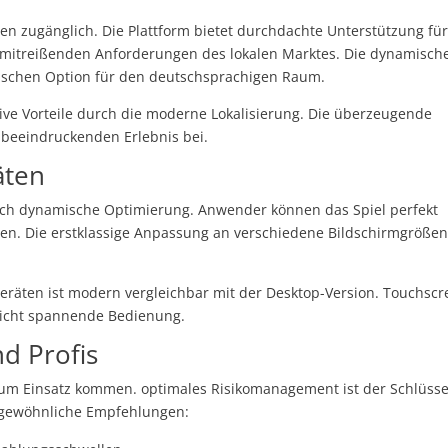
en zugänglich. Die Plattform bietet durchdachte Unterstützung fü
e mitreißenden Anforderungen des lokalen Marktes. Die dynamisch
mischen Option für den deutschsprachigen Raum.
tive Vorteile durch die moderne Lokalisierung. Die überzeugende
 beeindruckenden Erlebnis bei.
äten
urch dynamische Optimierung. Anwender können das Spiel perfekt
en. Die erstklassige Anpassung an verschiedene Bildschirmgröße
räten ist modern vergleichbar mit der Desktop-Version. Touchscr
licht spannende Bedienung.
nd Profis
zum Einsatz kommen. optimales Risikomanagement ist der Schlüsse
rgewöhnliche Empfehlungen: