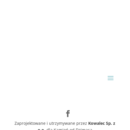
Zaprojektowane i utrzymywane przez
Kowalec Sp. z
o.o.
dla Kamień od Dzimasa