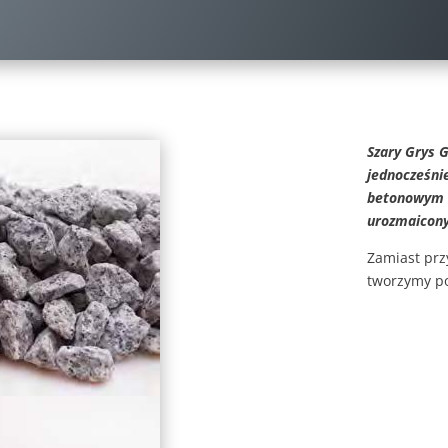
Szary Grys G
jednocześni
betonowym o
urozmaicony 
Zamiast przy
tworzymy po