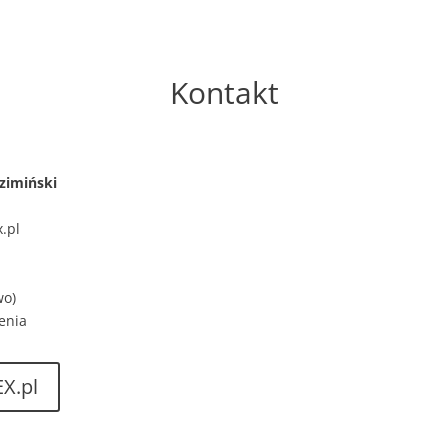
Kontakt
zimiński
.pl
wo)
enia
X.pl