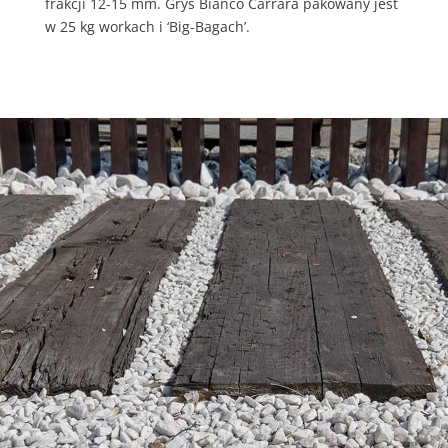
frakcji 12-15 mm. Grys Bianco Carrara pakowany jest
w 25 kg workach i ‘Big-Bagach’.