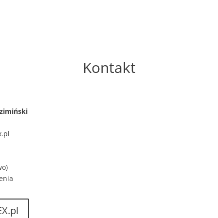
Kontakt
zimiński
.pl
wo)
enia
X.pl