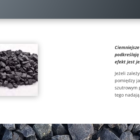
Ciemniejsze
podkreślają 
efekt jest j
Jeżeli zale
pomiędzy ja
szutrowym p
tego nadają