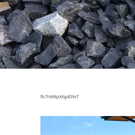
fls7hW8pXKg4D9sT