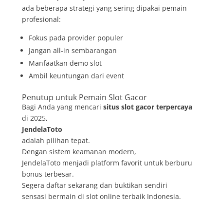
ada beberapa strategi yang sering dipakai pemain
profesional:
Fokus pada provider populer
Jangan all-in sembarangan
Manfaatkan demo slot
Ambil keuntungan dari event
Penutup untuk Pemain Slot Gacor
Bagi Anda yang mencari
situs slot gacor terpercaya
di 2025,
JendelaToto
adalah pilihan tepat.
Dengan sistem keamanan modern,
JendelaToto menjadi platform favorit untuk berburu
bonus terbesar.
Segera daftar sekarang dan buktikan sendiri
sensasi bermain di slot online terbaik Indonesia.