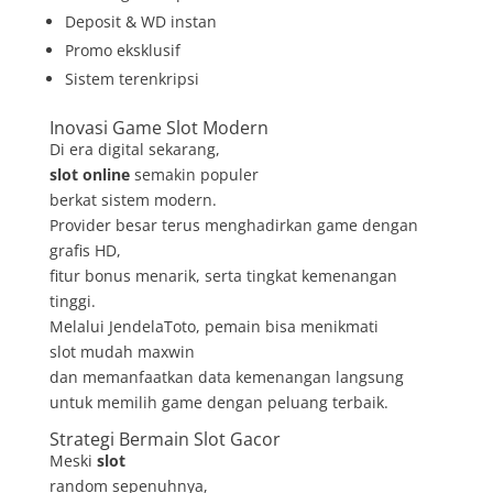
Deposit & WD instan
Promo eksklusif
Sistem terenkripsi
Inovasi Game Slot Modern
Di era digital sekarang,
slot online
semakin populer
berkat sistem modern.
Provider besar terus menghadirkan game dengan
grafis HD,
fitur bonus menarik, serta tingkat kemenangan
tinggi.
Melalui JendelaToto, pemain bisa menikmati
slot mudah maxwin
dan memanfaatkan data kemenangan langsung
untuk memilih game dengan peluang terbaik.
Strategi Bermain Slot Gacor
Meski
slot
random sepenuhnya,